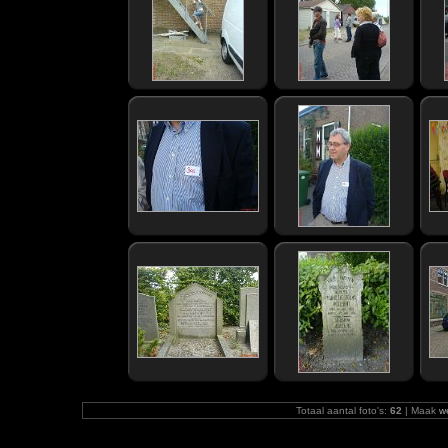
Totaal aantal foto's:
62
| Maak
w