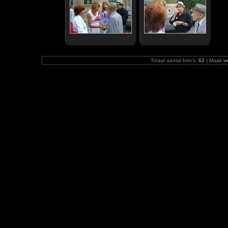
Totaal aantal foto's:
62
| Maak
w