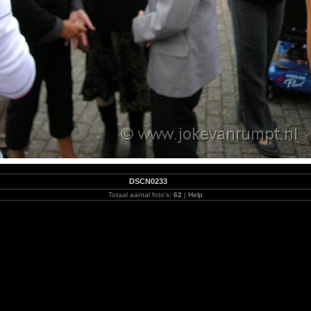
DSCN0233
Totaal aantal foto's:
62
|
Help