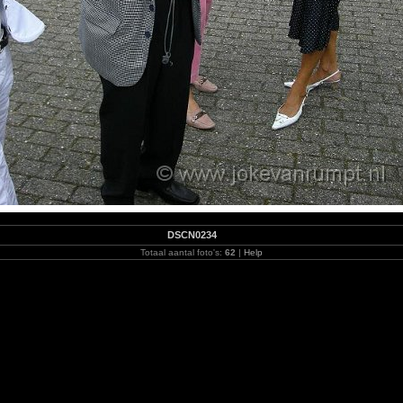
DSCN0234
Totaal aantal foto's:
62
|
Help