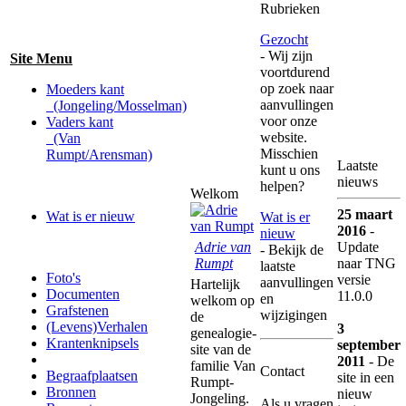
Rubrieken
Gezocht
- Wij zijn
Site Menu
voortdurend
op zoek naar
Moeders kant
aanvullingen
(Jongeling/Mosselman)
voor onze
Vaders kant
website.
(Van
Misschien
Rumpt/Arensman)
Laatste
kunt u ons
nieuws
helpen?
Welkom
25 maart
Wat is er nieuw
Wat is er
2016
-
nieuw
Adrie van
Update
- Bekijk de
Rumpt
naar TNG
laatste
Foto's
versie
aanvullingen
Hartelijk
Documenten
11.0.0
en
welkom op
Grafstenen
wijzigingen
de
(Levens)Verhalen
3
genealogie-
Krantenknipsels
september
site van de
2011
- De
familie Van
Contact
Begraafplaatsen
site in een
Rumpt-
Bronnen
nieuw
Jongeling.
Als u vragen